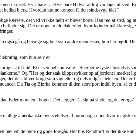
 ned i kruset. Hvis bare … Hvis bare Halvar aldrig var taget af sted. En
 et helligt bjerg. Hvordan kunne kongen få den sindssyge ide?”
e kæreste, det ved vi ikke helt) er blevet borte. Han red af sted, og n
befinder sig. Det er noget middelalderligt, hvor kvinder må klare sig, 
ringer.
an også gå og bevæge sig helt som andre mennesker, hun har mødt. De
lekraftig, som hun selv er.
rtige skift i tid. Et eksempel kan være: ”Stjernerne lyste i tusindvis so
nkerne.” Og ”Her og der stak klippestykker op af jorden; i mørket lign
ger, der dels bliver brugt som vignetter og dels indgår i teksten. Det er 
uancer. Da Tia og Bjørka kommer til den store port indtil byen, så er d
dan lyder moralen i bogen. Det lægger Tia sig på sinde, og det er også 
 utallige amerikanske oversættelser af børnebogsserier, hvor magiske or
 mellem de onde og gode foregår. Her hos Rendtorff er der ikke kun k