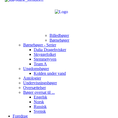
Billedbøger
Børnebøger
Børnebøger - Serier
Dalia Dragehvisker
Skyggefolket
Stemmetyven
Team A
Ungdomsbøger
Kolden under vand
Antologier
Undervisningsbøger
Oversættelser
Bøger oversat til ...
Engelsk
Norsk
Russisk
Svensk
Foredrag