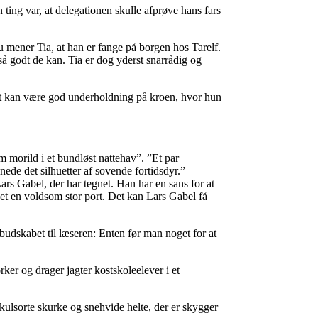
 ting var, at delegationen skulle afprøve hans fars
u mener Tia, at han er fange på borgen hos Tarelf.
så godt de kan. Tia er dog yderst snarrådig og
t kan være god underholdning på kroen, hvor hun
m morild i et bundløst nattehav”. ”Et par
ede det silhuetter af sovende fortidsdyr.”
Lars Gabel, der har tegnet. Han har en sans for at
et en voldsom stor port. Det kan Lars Gabel få
budskabet til læseren: Enten før man noget for at
ker og drager jagter kostskoleelever i et
ulsorte skurke og snehvide helte, der er skygger