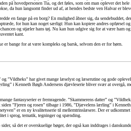
uden på hovedpersonen Tia, og det føles, som om man oplever det hele 
se, da hun langsomt finder ud af, at hendes bedste ven Halvar er bleve
 redde en fange på en borg? En mulighed åbner sig, da sendebuddet, der
t optræde, for hun kan noget særligt: Hun kan kopiere andres opførsel og 
n chancen og stjæler hans tøj. Nu kan hun udgive sig for at være ham o
 uventet kant.
ke er bange for at være kompleks og barsk, selvom den er for børn.
g ”Vildheks” har givet mange læselyst og læserutine og gode oplevelser
 lærling” i Kenneth Bøgh Andersens djævleserie bliver svær at overgå, 
 mange fantasyserier er fremragende. ”Skammerens datter” og ”Vildheks
 helt siden ”Fjeren og rosen” tilbage i 1986, ”Djævelens lærling” i Kenne
yven” er en ny kvalitetsserie til mellemtrinslæsere. Der er udkommet t
tet i sprog, tematik, tegninger og spænding.
6 sider, så det er overskuelige bøger, der også kan inddrages i danskund