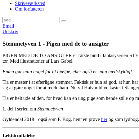
Skriveværksted
Om forfatteren
Email
Udskriv
Stemmetyven 1 - Pigen med de to ansigter
PIGEN MED DE TO ANSIGTER er første bind i fantasyserien STEMME
tør. Med illustrationer af Lars Gabel.
Enten gør man noget for at hjælpe, eller også er man medskyldig!
Tia er mester i at efterligne stemmer. Faktisk er hun så god, at hun ha
sig at gøre noget for at redde ham. Nu vil Halvar blive kastet i Slang
Tia er helt ude af den, for hvad kan en ung pige som hende stille op 
1. del i serien om
Stemmetyven
Gyldendal 2018 - også som E-Bog, hent en prøve
her
og som lydbog,
Lektørudtalelse