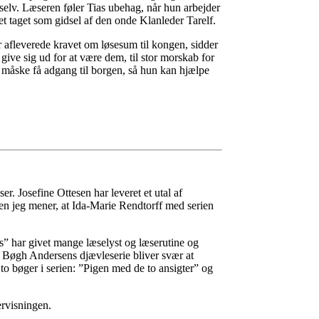
selv. Læseren føler Tias ubehag, når hun arbejder
t taget som gidsel af den onde Klanleder Tarelf.
 afleverede kravet om løsesum til kongen, sidder
give sig ud for at være dem, til stor morskab for
g måske få adgang til borgen, så hun kan hjælpe
. Josefine Ottesen har leveret et utal af
men jeg mener, at Ida-Marie Rendtorff med serien
” har givet mange læselyst og læserutine og
th Bøgh Andersens djævleserie bliver svær at
o bøger i serien: ”Pigen med de to ansigter” og
ervisningen.