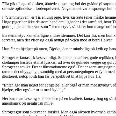
”Tia gik tilbage til disken, åbnede tappen og lod det gyldne øl strømme
seneste opfindelse – tordenpulveret. Noget andet var at sprænge hul i
I ”Stemmetyven” er Tia en ung pige, hvis kæreste (eller måske hemmelig
Unge piger har ikke de store handlemuligheder i det samfund, hvor Tia 
godt hjulpet af sin evne som ”stemmetyv”, så klarer hun mange udford
En stemmetyv kan efterligne andres stemmer. Det kan Tia, men hun k
serverer, men det viser sig også nyttigt på vejen mod at befri Halvar.
Hun får en hjælper på turen, Bjørka, der er mindst ligs så kvik og hand
Sproget er fantastisk læseværdigt. Smukke metaforer, gode replikker, hu
olielamper kastede et mat lysskær ud over de gulnede vægge og gulvpla
Sproget er smukt. Det er illustrationerne også. Det er sorte stregtegnin
ramme det uhyggelige, samtidig med at persontegningen er fyldt med n
illustreret, netop fordi han får perspektivet til at ligge hos Tia.
”Enten gør man noget for at hjælpe, eller også er man medskyldig”, så
hjælpe, eller også er man medskyldig.”
Her kan man læse og se forskellen på en kvalitets-fantasy-bog og så de
amerikansk og urealistisk miljø.
Sproget gør som skrevet en forskel. Men også alvoren hvormed kampen