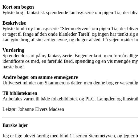
Kort om bogen
Første bog i fantastisk spændende fantasy-serie om pigen Tia, der bli
Beskrivelse
Første bind i ny fantasy-serie "Stemmetyven" om pigen Tia, der blive
er taget til fange af den onde klanleder Tarelf, og ingen har tænkt si
kan gøre brug af sin særlige evne, og drager afsted. På vejen møder h
Vurdering
Spændende start på ny fantasy-serie. Bogen er kort, men formår allige
identificere os med, en farefuld færd, spænding og en vis mængde mysti
næste bog!
Andre bøger om samme emne/genre
Universet minder om Skammerens datter, men denne bog er væsentligt 
Til bibliotekaren
Anbefales varmt til både folkebibliotek og PLC. Længden og illustratio
Lektør: Johanne Elvers Madsen
Barske løjer
Jeg er lige blevet færdig med bind 1 i serien Stemmetyven, og jeg er b