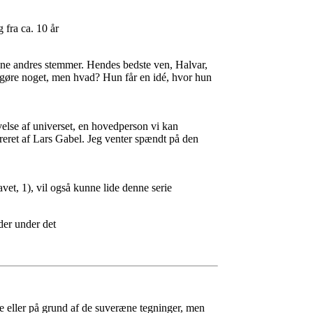
 fra ca. 10 år
igne andres stemmer. Hendes bedste ven, Halvar,
må gøre noget, men hvad? Hun får en idé, hvor hun
velse af universet, en hovedperson vi kan
treret af Lars Gabel. Jeg venter spændt på den
t, 1), vil også kunne lide denne serie
der under det
de eller på grund af de suveræne tegninger, men