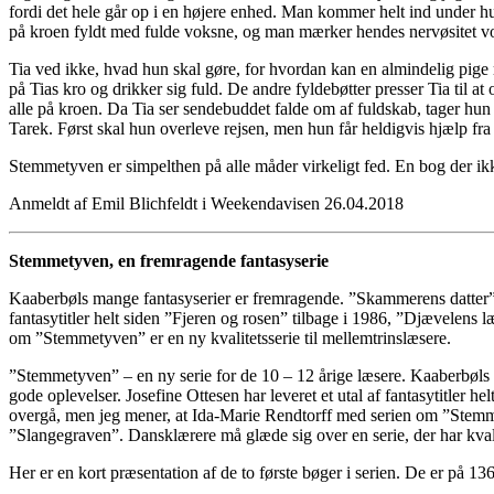
fordi det hele går op i en højere enhed. Man kommer helt ind under h
på kroen fyldt med fulde voksne, og man mærker hendes nervøsitet vok
Tia ved ikke, hvad hun skal gøre, for hvordan kan en almindelig pige
på Tias kro og drikker sig fuld. De andre fyldebøtter presser Tia til a
alle på kroen. Da Tia ser sendebuddet falde om af fuldskab, tager hu
Tarek. Først skal hun overleve rejsen, men hun får heldigvis hjælp fra
Stemmetyven er simpelthen på alle måder virkeligt fed. En bog der ik
Anmeldt af Emil Blichfeldt i Weekendavisen 26.04.2018
Stemmetyven, en fremragende fantasyserie
Kaaberbøls mange fantasyserier er fremragende. ”Skammerens datter” o
fantasytitler helt siden ”Fjeren og rosen” tilbage i 1986, ”Djævelens
om ”Stemmetyven” er en ny kvalitetsserie til mellemtrinslæsere.
”Stemmetyven” – en ny serie for de 10 – 12 årige læsere. Kaaberbøls
gode oplevelser. Josefine Ottesen har leveret et utal af fantasytitler
overgå, men jeg mener, at Ida-Marie Rendtorff med serien om ”Stemmet
”Slangegraven”. Dansklærere må glæde sig over en serie, der har kvali
Her er en kort præsentation af de to første bøger i serien. De er på 13