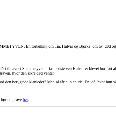
TYVEN. En fortælling om Tia, Halvar og Bjørka, om liv, død og ve
r fået tilnavnet Stemmetyven. Tias bedste ven Halvar er blevet bortført 
egraven, hvor den sikre død venter.
mod den berygtede klanleder? Men så får hun en idé. En idé, hvor hun sk
 hør en prøve
her
.