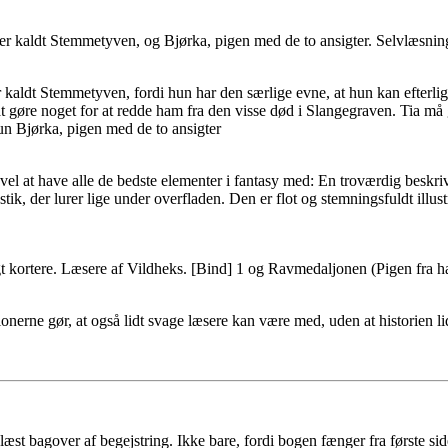
ver kaldt Stemmetyven, og Bjørka, pigen med de to ansigter. Selvlæsning
r kaldt Stemmetyven, fordi hun har den særlige evne, at hun kan efterl
g at gøre noget for at redde ham fra den visse død i Slangegraven. Tia 
un Bjørka, pigen med de to ansigter
vel at have alle de bedste elementer i fantasy med: En troværdig beskri
k, der lurer lige under overfladen. Den er flot og stemningsfuldt illus
kortere. Læsere af Vildheks. [Bind] 1 og Ravmedaljonen (Pigen fra have
nerne gør, at også lidt svage læsere kan være med, uden at historien li
læst bagover af begejstring. Ikke bare, fordi bogen fænger fra første si