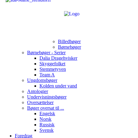
Billedbøger
Børnebøger
Børnebøger - Serier
Dalia Dragehvisker
Skyggefolket
Stemmetyven
Team A
Ungdomsbøger
Kolden under vand
Antologier
Undervisningsbøger
Oversættelser
Bøger oversat til ...
Engelsk
Norsk
Russisk
Svensk
Foredrag