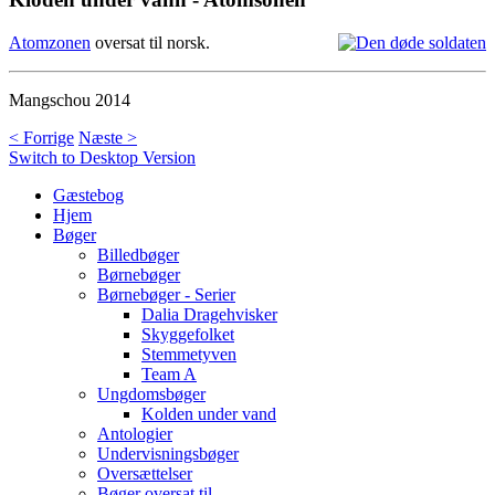
Atomzonen
oversat til norsk.
Mangschou 2014
< Forrige
Næste >
Switch to Desktop Version
Gæstebog
Hjem
Bøger
Billedbøger
Børnebøger
Børnebøger - Serier
Dalia Dragehvisker
Skyggefolket
Stemmetyven
Team A
Ungdomsbøger
Kolden under vand
Antologier
Undervisningsbøger
Oversættelser
Bøger oversat til ...