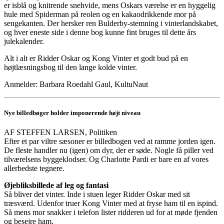
er isblå og knitrende snehvide, mens Oskars værelse er en hyggelig
hule med Spiderman på reolen og en kakaodrikkende mor på
sengekanten. Der hersker ren Bulderby-stemning i vinterlandskabet,
og hver eneste side i denne bog kunne fint bruges til dette års
julekalender.
Alt i alt er Ridder Oskar og Kong Vinter et godt bud på en
højtlæsningsbog til den lange kolde vinter.
Anmelder: Barbara Roedahl Gaul, KultuNaut
Nye billedbøger holder imponerende højt niveau
AF STEFFEN LARSEN, Politiken
Efter et par viltre sæsoner er billedbogen ved at ramme jorden igen.
De fleste handler nu (igen) om dyr, der er søde. Nogle få piller ved
tilværelsens byggeklodser. Og Charlotte Pardi er bare en af vores
allerbedste tegnere.
Øjebliksbillede af leg og fantasi
Så bliver det vinter. Inde i stuen leger Ridder Oskar med sit
træsværd. Udenfor truer Kong Vinter med at fryse ham til en ispind.
Så mens mor snakker i telefon lister ridderen ud for at møde fjenden
og besejre ham.