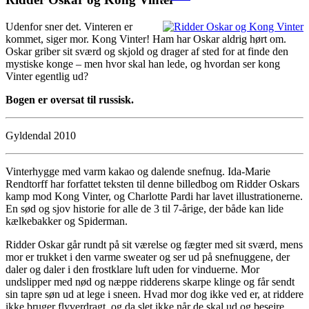
Udenfor sner det. Vinteren er
kommet, siger mor. Kong Vinter! Ham har Oskar aldrig hørt om.
Oskar griber sit sværd og skjold og drager af sted for at finde den
mystiske konge – men hvor skal han lede, og hvordan ser kong
Vinter egentlig ud?
Bogen er oversat til russisk.
Gyldendal 2010
Vinterhygge med varm kakao og dalende snefnug. Ida-Marie
Rendtorff har forfattet teksten til denne billedbog om Ridder Oskars
kamp mod Kong Vinter, og Charlotte Pardi har lavet illustrationerne.
En sød og sjov historie for alle de 3 til 7-årige, der både kan lide
kælkebakker og Spiderman.
Ridder Oskar går rundt på sit værelse og fægter med sit sværd, mens
mor er trukket i den varme sweater og ser ud på snefnuggene, der
daler og daler i den frostklare luft uden for vinduerne. Mor
undslipper med nød og næppe ridderens skarpe klinge og får sendt
sin tapre søn ud at lege i sneen. Hvad mor dog ikke ved er, at riddere
ikke bruger flyverdragt, og da slet ikke når de skal ud og besejre