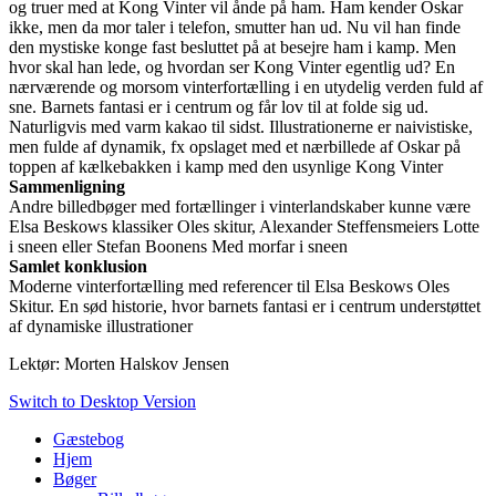
og truer med at Kong Vinter vil ånde på ham. Ham kender Oskar
ikke, men da mor taler i telefon, smutter han ud. Nu vil han finde
den mystiske konge fast besluttet på at besejre ham i kamp. Men
hvor skal han lede, og hvordan ser Kong Vinter egentlig ud? En
nærværende og morsom vinterfortælling i en utydelig verden fuld af
sne. Barnets fantasi er i centrum og får lov til at folde sig ud.
Naturligvis med varm kakao til sidst. Illustrationerne er naivistiske,
men fulde af dynamik, fx opslaget med et nærbillede af Oskar på
toppen af kælkebakken i kamp med den usynlige Kong Vinter
Sammenligning
Andre billedbøger med fortællinger i vinterlandskaber kunne være
Elsa Beskows klassiker Oles skitur, Alexander Steffensmeiers Lotte
i sneen eller Stefan Boonens Med morfar i sneen
Samlet konklusion
Moderne vinterfortælling med referencer til Elsa Beskows Oles
Skitur. En sød historie, hvor barnets fantasi er i centrum understøttet
af dynamiske illustrationer
Lektør: Morten Halskov Jensen
Switch to Desktop Version
Gæstebog
Hjem
Bøger