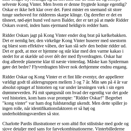
selveste Kong Vinter. Men hvem er denne frygtede konge egentlig?
Oskar er ikke helt klar over det. Først mister en snemand sit store
tunge snehoved for ridderens skarpe klinge. Og derefter er det en
tilsneet, rød-øjet hund ved navn Balder, der er tæt på at møde Ridder
Oskars sværd, inden hans ejermand heldigvis redder ham.
Ridder Oskars jagt på Kong Vinter ender dog brat på kælkebakken.
Det er nemlig her, den virkelige Kong Vinter huserer med snestorm
og blæst som effektive våben, der kan slå selv den bedste ridder ud.
Det er godt, at mor er hjemme og står klar med den varme kakao i
stedet for at skælde ud over dét der med flyverdragten. Oskar har
dog allerede planerne klar til næste vinterdag. Måske kan Spiderman
gøre det bedre? Flyverdragten bliver nok derhjemme endnu engang.
Ridder Oskar og Kong Vinter er et fint lille eventyr, der appellerer
vældigt godt til aldersgruppen mellem 3 og 7 år. Min søn på 4 år var
absolut optaget af historien og var under læsningen væk i sin egen
drømmeverden. På mit spørgsmål om hvad der egentlig var det gode
ved historien, kom hans svar prompte: "Ridder Oskar!" Begrebet
"kong vinter" var ham dog fuldstændigt ukendt. Men dette spiller jo
ingen rolle, når identifikationsfaktoren er så høj og
underholdningsværdien så stor.
Charlotte Pardis illustrationer er som altid flot stilistiske med gode og
sjove detaljer med sans for farvekombinationerne. Vinterbillederne