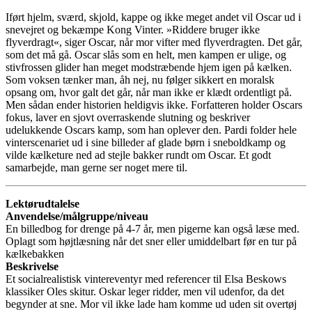
Iført hjelm, sværd, skjold, kappe og ikke meget andet vil Oscar ud i
snevejret og bekæmpe Kong Vinter. »Riddere bruger ikke
flyverdragt«, siger Oscar, når mor vifter med flyverdragten. Det går,
som det må gå. Oscar slås som en helt, men kampen er ulige, og
stivfrossen glider han meget modstræbende hjem igen på kælken.
Som voksen tænker man, åh nej, nu følger sikkert en moralsk
opsang om, hvor galt det går, når man ikke er klædt ordentligt på.
Men sådan ender historien heldigvis ikke. Forfatteren holder Oscars
fokus, laver en sjovt overraskende slutning og beskriver
udelukkende Oscars kamp, som han oplever den. Pardi folder hele
vinterscenariet ud i sine billeder af glade børn i sneboldkamp og
vilde kælketure ned ad stejle bakker rundt om Oscar. Et godt
samarbejde, man gerne ser noget mere til.
Lektørudtalelse
Anvendelse/målgruppe/niveau
En billedbog for drenge på 4-7 år, men pigerne kan også læse med.
Oplagt som højtlæsning når det sner eller umiddelbart før en tur på
kælkebakken
Beskrivelse
Et socialrealistisk vintereventyr med referencer til Elsa Beskows
klassiker Oles skitur. Oskar leger ridder, men vil udenfor, da det
begynder at sne. Mor vil ikke lade ham komme ud uden sit overtøj