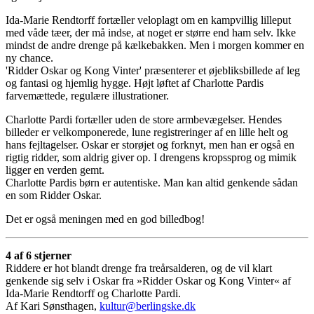
Ida-Marie Rendtorff fortæller veloplagt om en kampvillig lilleput
med våde tæer, der må indse, at noget er større end ham selv. Ikke
mindst de andre drenge på kælkebakken. Men i morgen kommer en
ny chance.
'Ridder Oskar og Kong Vinter' præsenterer et øjebliksbillede af leg
og fantasi og hjemlig hygge. Højt løftet af Charlotte Pardis
farvemættede, regulære illustrationer.
Charlotte Pardi fortæller uden de store armbevægelser. Hendes
billeder er velkomponerede, lune registreringer af en lille helt og
hans fejltagelser. Oskar er storøjet og forknyt, men han er også en
rigtig ridder, som aldrig giver op. I drengens kropssprog og mimik
ligger en verden gemt.
Charlotte Pardis børn er autentiske. Man kan altid genkende sådan
en som Ridder Oskar.
Det er også meningen med en god billedbog!
4 af 6 stjerner
Riddere er hot blandt drenge fra treårsalderen, og de vil klart
genkende sig selv i Oskar fra »Ridder Oskar og Kong Vinter« af
Ida-Marie Rendtorff og Charlotte Pardi.
Af Kari Sønsthagen,
kultur@berlingske.dk